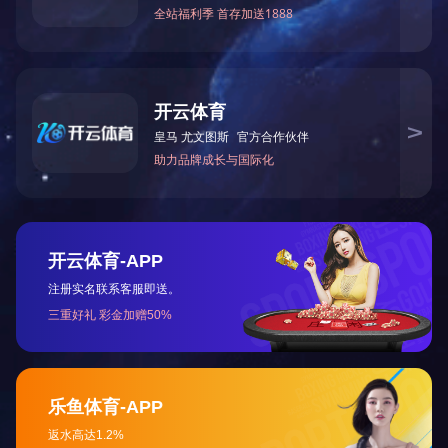
智能智造
典型案例
合作伙伴
新闻中心
公司新闻
社会责任
社会责任
加入我们
社会招聘
校园招聘
星空网页版-星空（中国）
在线反馈
投资者关系
信息披露
股票信息
工会工作
工会风采