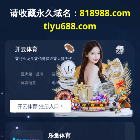
集团首页
集团概况
产业板块
新闻中心
社会责任
加入我们
投资者关系