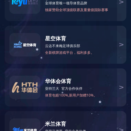
网站首页
星空网页版-星空（中国）
EN
首页
星空网页版-星空（中国）板块和旗下子公司介绍
体验今创产品
动车
城轨
客车
智能制造
典型案例
合作伙伴
星空网页版-星空（中国）板块和旗下子公司介绍